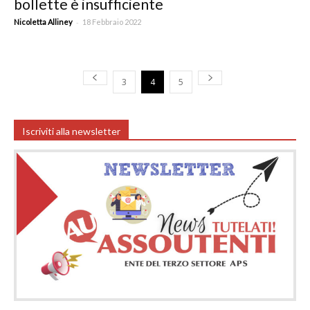
bollette è insufficiente
-
Nicoletta Alliney
18 Febbraio 2022
3
4
5
Iscriviti alla newsletter