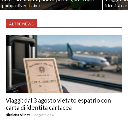
pompa diversissimi
identità ca
ALTRE NEWS
Viaggi: dal 3 agosto vietato espatrio con
carta di identità cartacea
-
Nicoletta Alliney
2 Agosto 2026