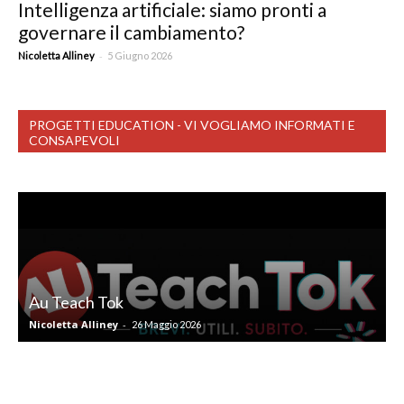
Intelligenza artificiale: siamo pronti a
governare il cambiamento?
-
Nicoletta Alliney
5 Giugno 2026
PROGETTI EDUCATION - VI VOGLIAMO INFORMATI E
CONSAPEVOLI
V
Au Teach Tok
Nicoletta Alliney
-
N
26 Maggio 2026