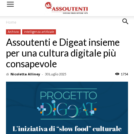
Home
Archivio
intelligenza artificiale
Assoutenti e Digeat insieme
per una cultura digitale più
consapevole
di
Nicoletta Alliney
-
30 Luglio 2025
1754