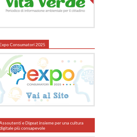
Expo Consumatori 2025
Assoutenti e Digeat insieme per una cultura
digitale più consapevole