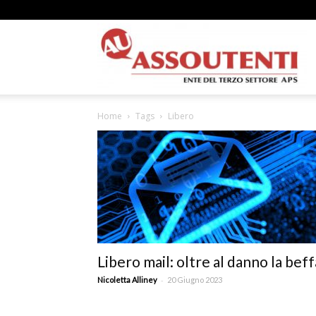
A
Home
Tags
Libero
N
A
Libero mail: oltre al danno la beff
–
-
Nicoletta Alliney
20 Giugno 2023