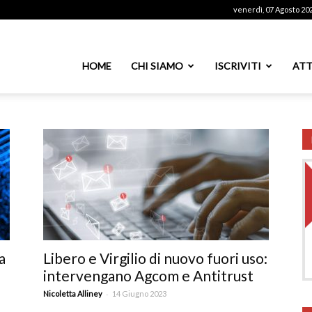
venerdì, 07 Agosto 20
ssoutenti
HOME
CHI SIAMO
ISCRIVITI
ATT
azionale
PS
a
Libero e Virgilio di nuovo fuori uso:
intervengano Agcom e Antitrust
-
Nicoletta Alliney
14 Giugno 2023