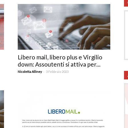
utela
Libero mail, libero plus e Virgilio
down: Assoutenti si attiva per...
-
Nicoletta Alliney
3 Febbraio 2023
ritti
i