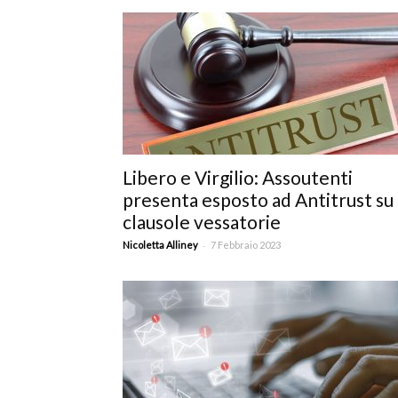
T
i
Libero e Virgilio: Assoutenti
presenta esposto ad Antitrust su
clausole vessatorie
di
-
Nicoletta Alliney
7 Febbraio 2023
de