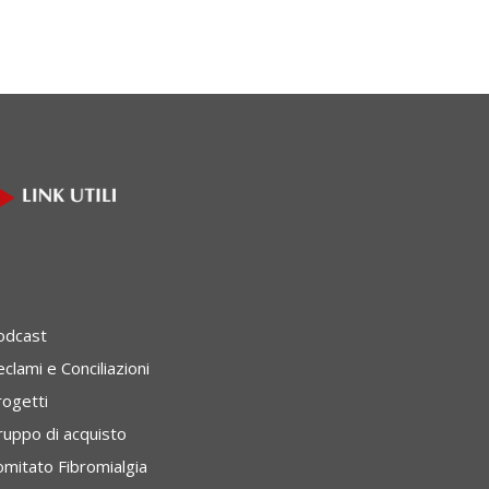
odcast
clami e Conciliazioni
rogetti
ruppo di acquisto
omitato Fibromialgia