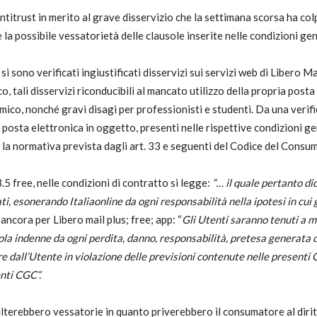
itrust in merito al grave disservizio che la settimana scorsa ha colpi
e la possibile vessatorietà delle clausole inserite nelle condizioni gen
 sono verificati ingiustificati disservizi sui servizi web di Libero Ma
co, tali disservizi riconducibili al mancato utilizzo della propria po
omico, nonché gravi disagi per professionisti e studenti. Da una veri
i posta elettronica in oggetto, presenti nelle rispettive condizioni ge
n la normativa prevista dagli art. 33 e seguenti del Codice del Consu
.5 free, nelle condizioni di contratto si legge:
“… il quale pertanto di
ti, esonerando Italiaonline da ogni responsabilità nella ipotesi in cui 
E ancora per Libero mail plus; free; app: “
Gli Utenti saranno tenuti a m
a indenne da ogni perdita, danno, responsabilità, pretesa generata da 
e dall’Utente in violazione delle previsioni contenute nelle present
nti CGC”.
lterebbero vessatorie in quanto priverebbero il consumatore al diritt