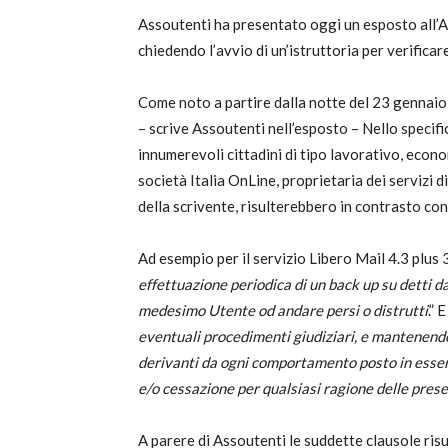
Assoutenti ha presentato oggi un esposto all’Ant
chiedendo l’avvio di un’istruttoria per verificar
Come noto a partire dalla notte del 23 gennaio si
– scrive Assoutenti nell’esposto – Nello specifi
innumerevoli cittadini di tipo lavorativo, econ
società Italia OnLine, proprietaria dei servizi d
della scrivente, risulterebbero in contrasto co
Ad esempio per il servizio Libero Mail 4.3 plus 3
effettuazione periodica di un back up su detti da
medesimo Utente od andare persi o distrutti
.” 
eventuali procedimenti giudiziari, e mantenendol
derivanti da ogni comportamento posto in esser
e/o cessazione per qualsiasi ragione delle prese
A parere di Assoutenti le suddette clausole risu