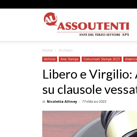
A
Home
Archivio
N
Archivio
Area Stampa
Comunicati Stampa 2023
disserviz
Libero e Virgilio
su clausole vessa
A
di
Nicoletta Alliney
-
7 Febbraio 2023
–