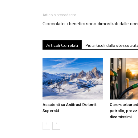
Articolo precedente
Cioccolato: i benefici sono dimostrati dalle ric
Articoli Correlati
Più articoli dallo stesso aut
Assutenti su Antitrust Dolomiti
Caro-carburanti:
Superski
petrolio, prezz
diversissimi