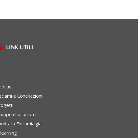
odcast
clami e Conciliazioni
rogetti
ruppo di acquisto
omitato Fibromialgia
learning