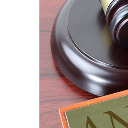
T
i
di
de