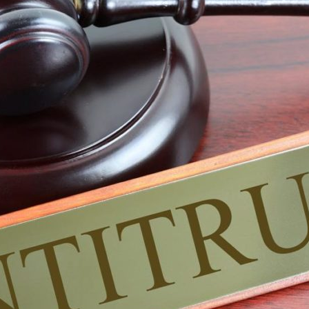
utela
ritti
i