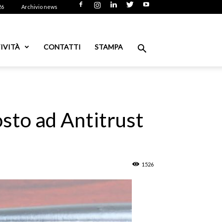
26
Archivio news
IVITÀ
CONTATTI
STAMPA
osto ad Antitrust
1526