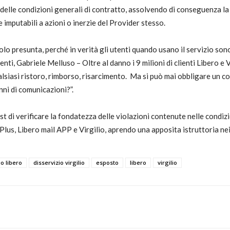
delle condizioni generali di contratto, assolvendo di conseguenza la 
mputabili a azioni o inerzie del Provider stesso.
 solo presunta, perché in verità gli utenti quando usano il servizio s
enti, Gabriele Melluso – Oltre al danno i 9 milioni di clienti Libero e 
lsiasi ristoro, rimborso, risarcimento. Ma si può mai obbligare un c
nni di comunicazioni?”.
st di verificare la fondatezza delle violazioni contenute nelle condizi
 Plus, Libero mail APP e Virgilio, aprendo una apposita istruttoria nei
io libero
disservizio virgilio
esposto
libero
virgilio