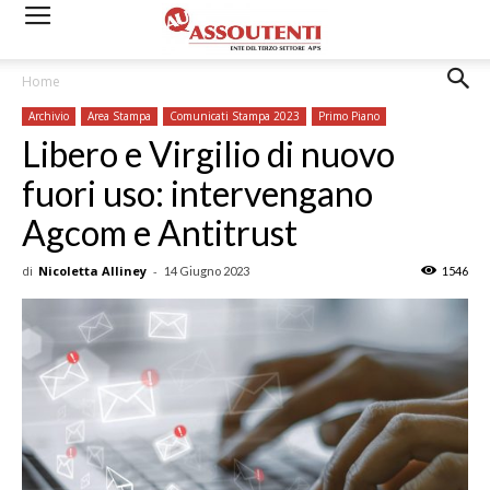
Home
Archivio
Area Stampa
Comunicati Stampa 2023
Primo Piano
Libero e Virgilio di nuovo
fuori uso: intervengano
Agcom e Antitrust
di
Nicoletta Alliney
-
14 Giugno 2023
1546