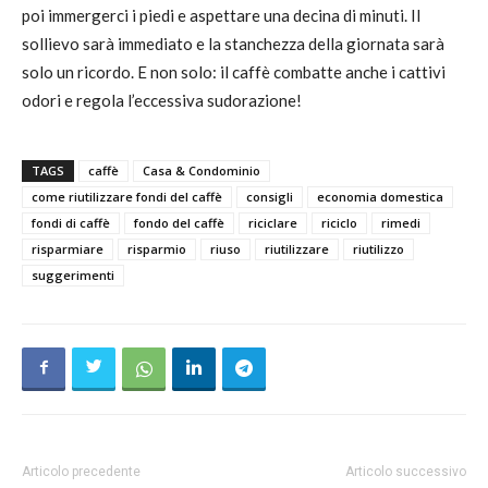
poi immergerci i piedi e aspettare una decina di minuti. Il
sollievo sarà immediato e la stanchezza della giornata sarà
solo un ricordo. E non solo: il caffè combatte anche i cattivi
odori e regola l’eccessiva sudorazione!
TAGS
caffè
Casa & Condominio
come riutilizzare fondi del caffè
consigli
economia domestica
fondi di caffè
fondo del caffè
riciclare
riciclo
rimedi
risparmiare
risparmio
riuso
riutilizzare
riutilizzo
suggerimenti
Articolo precedente
Articolo successivo