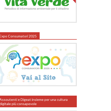
Expo Consumatori 2025
Assoutenti e Digeat insieme per una cultura
digitale più consapevole