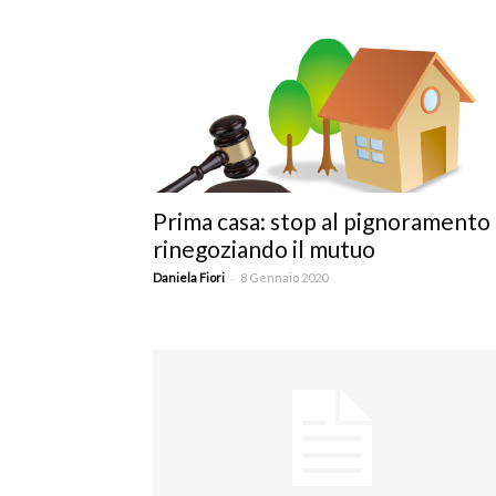
T
i
Prima casa: stop al pignoramento
rinegoziando il mutuo
-
Daniela Fiori
8 Gennaio 2020
di
de