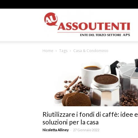
A
Home
Tags
Casa & Condominio
N
A
Riutilizzare i fondi di caffè: idee e
soluzioni per la casa
–
-
Nicoletta Alliney
27 Gennaio 2022