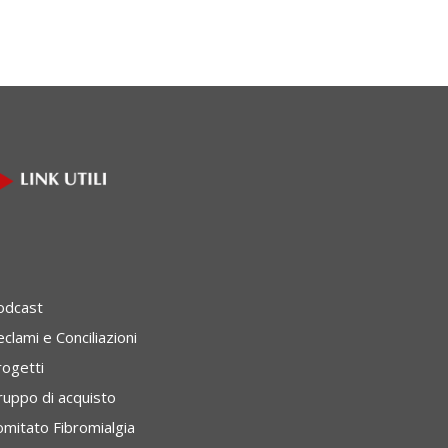
odcast
clami e Conciliazioni
rogetti
ruppo di acquisto
omitato Fibromialgia