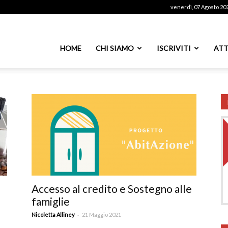
venerdì, 07 Agosto 20
ssoutenti
HOME
CHI SIAMO
ISCRIVITI
ATT
azionale
PS
Accesso al credito e Sostegno alle
famiglie
-
Nicoletta Alliney
21 Maggio 2021