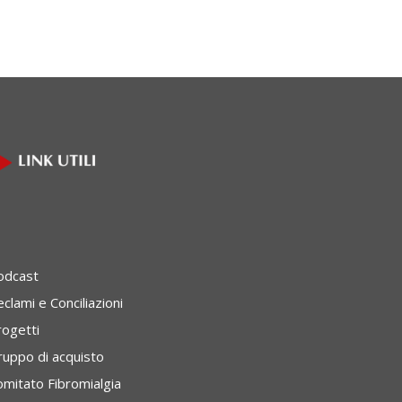
odcast
clami e Conciliazioni
rogetti
ruppo di acquisto
omitato Fibromialgia