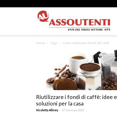
A
Home
Tags
Come riutilizzare fondi del caffè
N
A
Riutilizzare i fondi di caffè: idee e
soluzioni per la casa
–
-
Nicoletta Alliney
27 Gennaio 2022