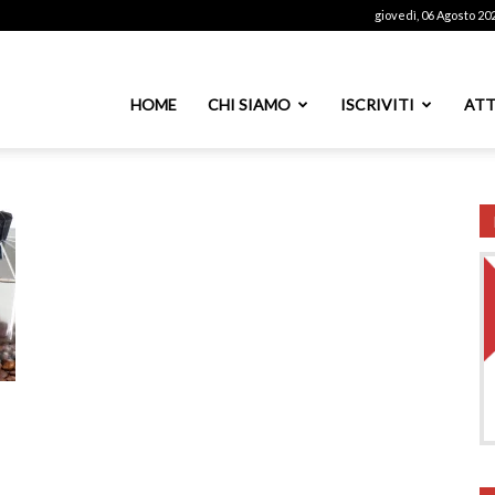
giovedì, 06 Agosto 20
ssoutenti
HOME
CHI SIAMO
ISCRIVITI
ATT
azionale
PS