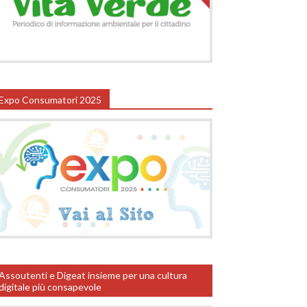
Expo Consumatori 2025
Assoutenti e Digeat insieme per una cultura
digitale più consapevole