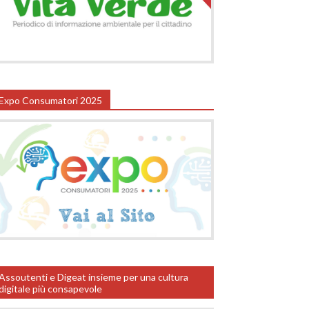
Expo Consumatori 2025
Assoutenti e Digeat insieme per una cultura
digitale più consapevole