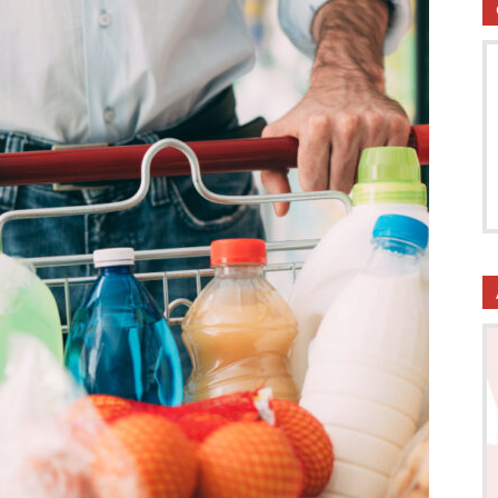
utela
ritti
i