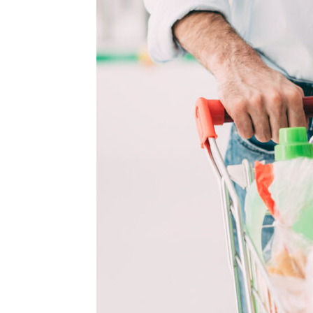
T
i
di
de