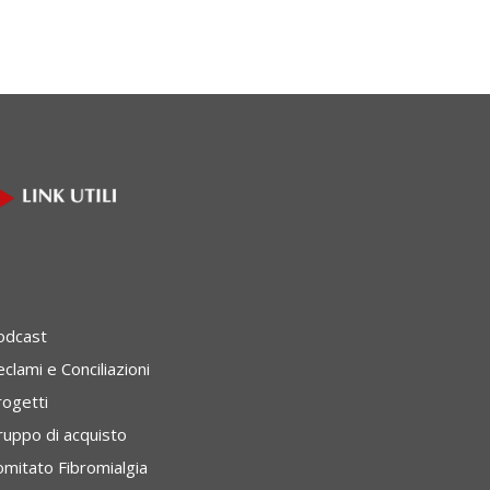
odcast
clami e Conciliazioni
rogetti
ruppo di acquisto
omitato Fibromialgia