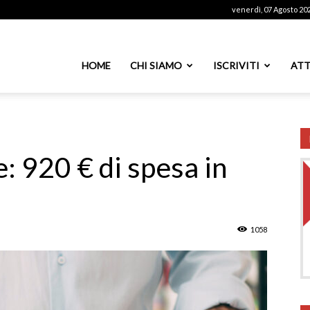
venerdì, 07 Agosto 20
ssoutenti
HOME
CHI SIAMO
ISCRIVITI
ATT
azionale
: 920 € di spesa in
PS
1058