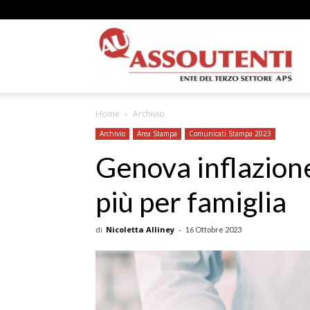
A
Home
Archivio
N
Archivio
Area Stampa
Comunicati Stampa 2023
Genova inflazione
più per famiglia
A
di
Nicoletta Alliney
-
16 Ottobre 2023
–