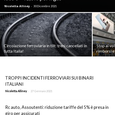
Nicoletta Alliney
-
30 Dicembre 2021
Circolazione ferroviaria in tilt: treni cancellati in
Stop ai vol
tutta Italia!
rimborsi e
TROPPI INCIDENTI FERROVIARI SUI BINARI
ITALIANI
-
Nicoletta Alliney
27 Gennaio 2021
Rc auto, Assoutenti: riduzione tariffe del 5% è presa in
giro per assicurati