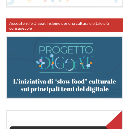
Assoutenti e Digeat insieme per una cultura digitale più
consapevole