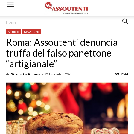
Home
Archivio
News Lazio
Roma: Assoutenti denuncia
truffa del falso panettone
“artigianale”
di
Nicoletta Alliney
-
21 Dicembre 2021
2644