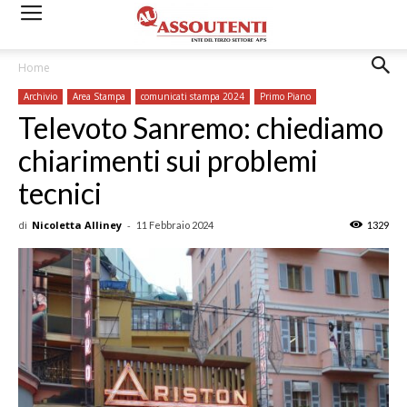
Home
Archivio
Area Stampa
comunicati stampa 2024
Primo Piano
Televoto Sanremo: chiediamo
chiarimenti sui problemi
tecnici
di
Nicoletta Alliney
-
11 Febbraio 2024
1329