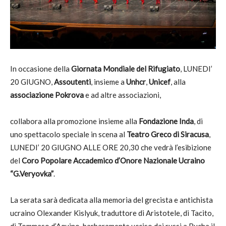
In occasione della
Giornata Mondiale del Rifugiato
, LUNEDI’
20 GIUGNO,
Assoutenti
, insieme a
Unhcr
,
Unicef
, alla
associazione Pokrova
e ad altre associazioni,
collabora alla promozione insieme alla
Fondazione Inda
, di
uno spettacolo speciale in scena al
Teatro Greco di Siracusa
,
LUNEDI’ 20 GIUGNO ALLE ORE 20,30 che vedrà l’esibizione
del
Coro Popolare Accademico d’Onore Nazionale Ucraino
“G.
Veryovka”
.
La serata sarà dedicata alla memoria del grecista e antichista
ucraino Olexander Kislyuk, traduttore di Aristotele, di Tacito,