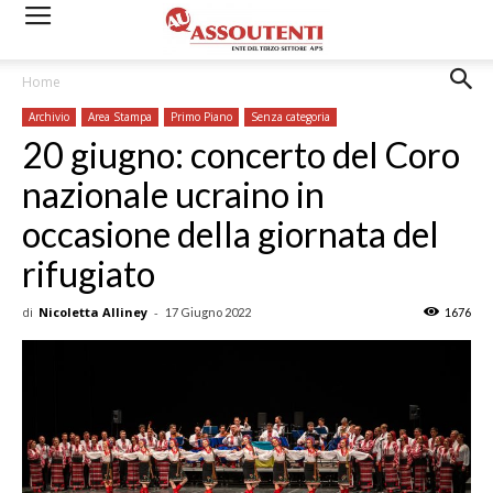
Home
Archivio
Area Stampa
Primo Piano
Senza categoria
20 giugno: concerto del Coro
nazionale ucraino in
occasione della giornata del
rifugiato
di
Nicoletta Alliney
-
17 Giugno 2022
1676