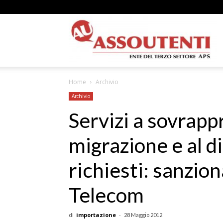
A
Home
Archivio
N
Archivio
Servizi a sovrapp
migrazione e al d
A
richiesti: sanzi
Telecom
–
di
importazione
-
28 Maggio 2012