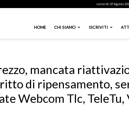
venerdì, 07 Agosto 20
ssoutenti
HOME
CHI SIAMO
ISCRIVITI
ATT
azionale
rezzo, mancata riattivazio
iritto di ripensamento, se
PS
onate Webcom Tlc, TeleTu,