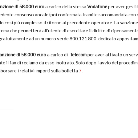
nzione di 58.000 euro
a carico della stessa
Vodafone
per aver gesti
onsumatori
ecedente consenso vocale (poi confermata tramite raccomandata con ri
o così più complesso il ritorno al precedente operatore. La sanzione
tema che permetterà all’utente di esercitare il diritto di ripensamen
gratuitamente ad un numero verde 800.121.800, dedicato appositamen
anzione di 58.000 euro
a carico di
Telecom
per aver attivato un serv
e il fax di reclamo da esso inoltrato. Solo dopo l’avvio del procedime
borsare i relativi importi sulla bolletta
7
.