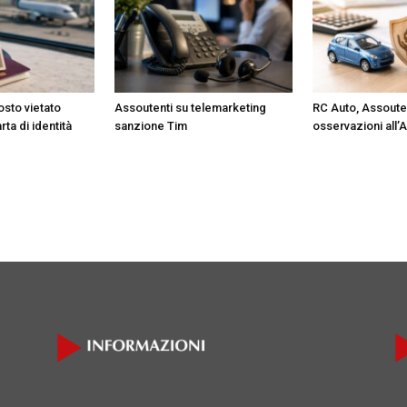
osto vietato
Assoutenti su telemarketing
RC Auto, Assoute
ta di identità
sanzione Tim
osservazioni all’A