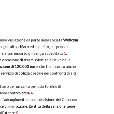
sulla violazione da parte della società
Webcom
 gratuito, chiaro ed esplicito, sul prezzo
a che alcun importo gli venga addebitato
1
.
n occasione di trasmissioni televisive nelle
nzione di 120.000 euro
, che tiene conto anche
ervizio di polizia postale nei confronti di altri
.
tteso per un certo periodo l’ordine di
 della controversia
4
.
to l’adempimento ad una decisione del Corecom
e di migrazione. L’entità della sanzione tiene
all’utente
5
.