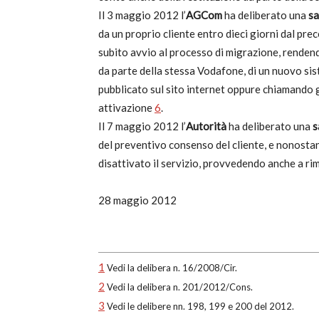
Il 3 maggio 2012 l’
AGCom
ha deliberato una
sa
c
da un proprio cliente entro dieci giorni dal pr
subito avvio al processo di migrazione, rendend
da parte della stessa Vodafone, di un nuovo sis
pubblicato sul sito internet oppure chiamando 
attivazione
6
.
Il 7 maggio 2012 l’
Autorità
ha deliberato una
s
del preventivo consenso del cliente, e nonostant
disattivato il servizio, provvedendo anche a rim
28 maggio 2012
1
Vedi la delibera n. 16/2008/Cir.
2
Vedi la delibera n. 201/2012/Cons.
3
Vedi le delibere nn. 198, 199 e 200 del 2012.