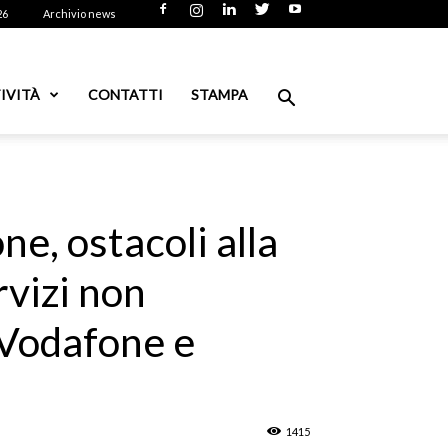
26
Archivio news
IVITÀ
CONTATTI
STAMPA
ne, ostacoli alla
rvizi non
 Vodafone e
1415