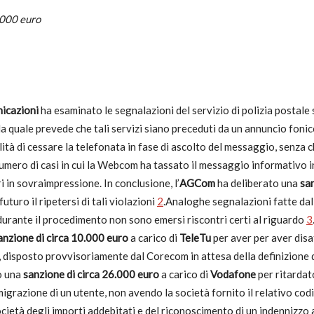
.000 euro
utela
nicazioni
ha esaminato le segnalazioni del servizio di polizia postale 
la quale prevede che tali servizi siano preceduti da un annuncio fonico
ilità di cessare la telefonata in fase di ascolto del messaggio, senz
 numero di casi in cui la Webcom ha tassato il messaggio informativo i
i in sovraimpressione. In conclusione, l’
AGCom
ha deliberato una
sa
ritti
turo il ripetersi di tali violazioni
2
.Analoghe segnalazioni fatte dal s
durante il procedimento non sono emersi riscontri certi al riguardo
3
anzione di circa 10.000 euro
a carico di
TeleTu
per aver per aver disa
te, disposto provvisoriamente dal Corecom in attesa della definizione
i
o una
sanzione di circa 26.000 euro
a carico di
Vodafone
per ritarda
grazione di un utente, non avendo la società fornito il relativo codic
cietà degli importi addebitati e del riconoscimento di un indennizzo 