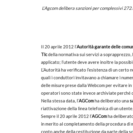
L’Agcom delibera sanzioni per complessivi 272
T
Il 20 aprile 2012 l’
Autorità garante delle comu
i
Tlc
della normativa sui servizi a soprapprezzo, 
applicato; l’utente deve avere inoltre la possib
L’Autorità ha verificato l’esistenza di un certo
quali i conduttori invitavano a chiamare i numer
di
delle misure prese dalla Webcom per evitare in fu
operatori sono state invece archiviate perché 
Nella stessa data, l’
AGCom
ha deliberato una
s
riattivazione della linea telefonica di un uten
de
Sempre il 20 aprile 2012 l’
AGCom
ha deliberat
in merito al completamento della procedura di mi
conto anche della restituzione da parte della so