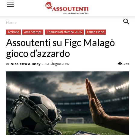
Home
Archivio
Area Stampa
Comunicati stampa 2026
Primo Piano
Assoutenti su Figc Malagò
gioco d’azzardo
di
Nicoletta Alliney
-
23 Giugno 2026
255