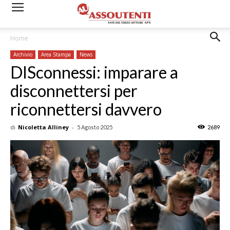
Home
Archivio
Area Stampa
News
DISconnessi: imparare a
disconnettersi per
riconnettersi davvero
di
Nicoletta Alliney
-
5 Agosto 2025
2689