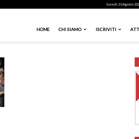
lunedì, 10 Agosto 20
ssoutenti
HOME
CHI SIAMO
ISCRIVITI
ATT
azionale
PS