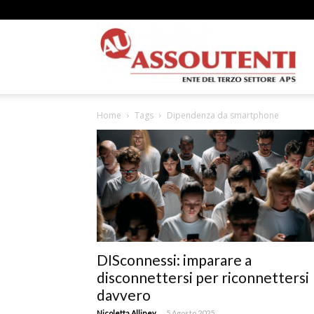
A
Home
Tags
Dipendenza da smartphone
N
A
DISconnessi: imparare a
disconnettersi per riconnettersi
–
davvero
-
Nicoletta Alliney
5 Agosto 2025