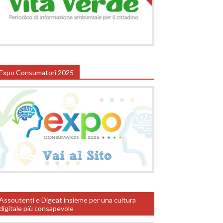
Expo Consumatori 2025
Assoutenti e Digeat insieme per una cultura
digitale più consapevole