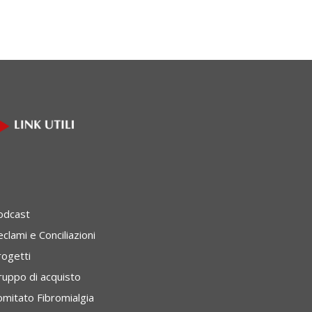
odcast
clami e Conciliazioni
rogetti
ruppo di acquisto
omitato Fibromialgia