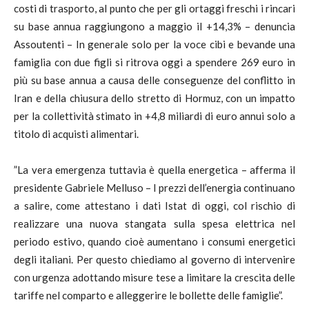
costi di trasporto, al punto che per gli ortaggi freschi i rincari
su base annua raggiungono a maggio il +14,3% – denuncia
Assoutenti – In generale solo per la voce cibi e bevande una
famiglia con due figli si ritrova oggi a spendere 269 euro in
più su base annua a causa delle conseguenze del conflitto in
Iran e della chiusura dello stretto di Hormuz, con un impatto
per la collettività stimato in +4,8 miliardi di euro annui solo a
titolo di acquisti alimentari.
”La vera emergenza tuttavia è quella energetica – afferma il
presidente Gabriele Melluso – I prezzi dell’energia continuano
a salire, come attestano i dati Istat di oggi, col rischio di
realizzare una nuova stangata sulla spesa elettrica nel
periodo estivo, quando cioè aumentano i consumi energetici
degli italiani. Per questo chiediamo al governo di intervenire
con urgenza adottando misure tese a limitare la crescita delle
tariffe nel comparto e alleggerire le bollette delle famiglie”.