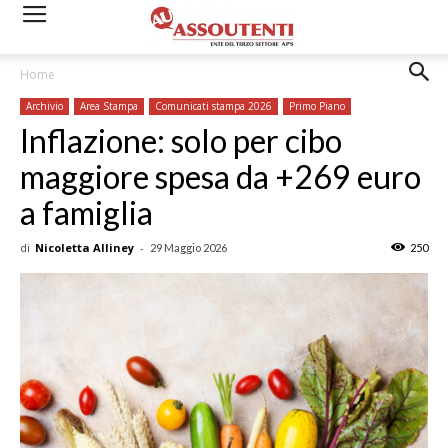
Home
Archivio
Area Stampa
Comunicati stampa 2026
Primo Piano
Inflazione: solo per cibo
maggiore spesa da +269 euro
a famiglia
di
Nicoletta Alliney
-
29 Maggio 2026
250