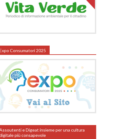
Expo Consumatori 2025
Assoutenti e Digeat insieme per una cultura
digitale più consapevole