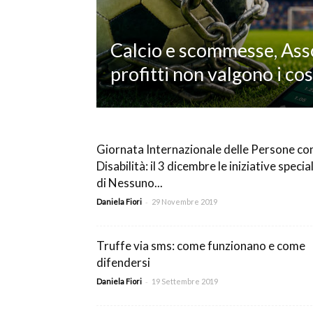
T
Calcio e scommesse, Asso
profitti non valgono i cos
i
Giornata Internazionale delle Persone co
Disabilità: il 3 dicembre le iniziative special
di Nessuno...
di
-
Daniela Fiori
29 Novembre 2019
Truffe via sms: come funzionano e come
de
difendersi
-
Daniela Fiori
19 Settembre 2019