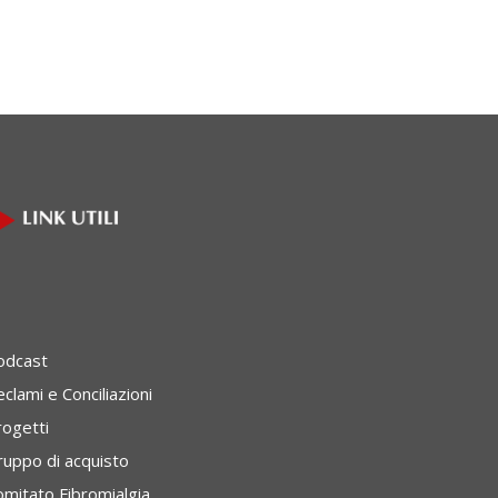
odcast
clami e Conciliazioni
rogetti
ruppo di acquisto
omitato Fibromialgia