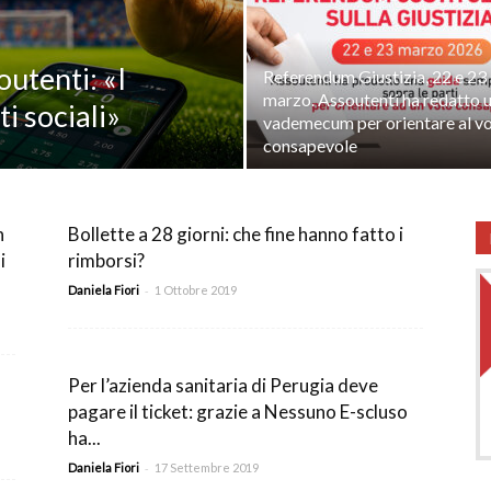
utela
utenti: «I
Referendum Giustizia, 22 e 23
marzo. Assoutenti ha redatto 
ti sociali»
vademecum per orientare al v
consapevole
n
Bollette a 28 giorni: che fine hanno fatto i
i
rimborsi?
-
ritti
Daniela Fiori
1 Ottobre 2019
Per l’azienda sanitaria di Perugia deve
i
pagare il ticket: grazie a Nessuno E-scluso
ha...
-
Daniela Fiori
17 Settembre 2019