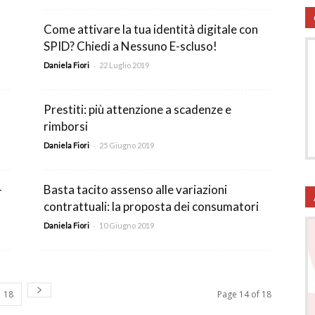
onsumatori
Come attivare la tua identità digitale con
SPID? Chiedi a Nessuno E-scluso!
-
Daniela Fiori
22 Luglio 2019
Prestiti: più attenzione a scadenze e
rimborsi
-
Daniela Fiori
25 Giugno 2019
–
Basta tacito assenso alle variazioni
contrattuali: la proposta dei consumatori
-
Daniela Fiori
10 Giugno 2019
18
Page 14 of 18