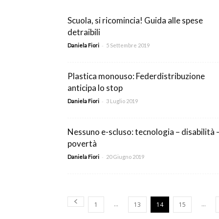
c
Scuola, si ricomincia! Guida alle spese
detraibili
-
Daniela Fiori
5 Settembre 2019
Plastica monouso: Federdistribuzione
anticipa lo stop
-
Daniela Fiori
3 Luglio 2019
Nessuno e-scluso: tecnologia – disabilità 
povertà
-
Daniela Fiori
20 Giugno 2019
...
...
1
13
14
15