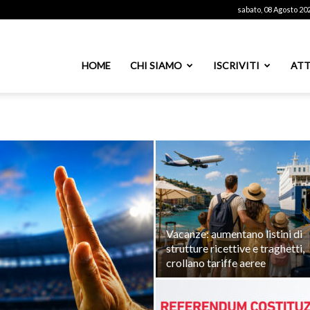
sabato, 08 Agosto 20
ssoutenti
HOME
CHI SIAMO
ISCRIVITI
ATT
azionale
PS
Vacanze: aumentano listini di
strutture ricettive e traghetti,
crollano tariffe aeree