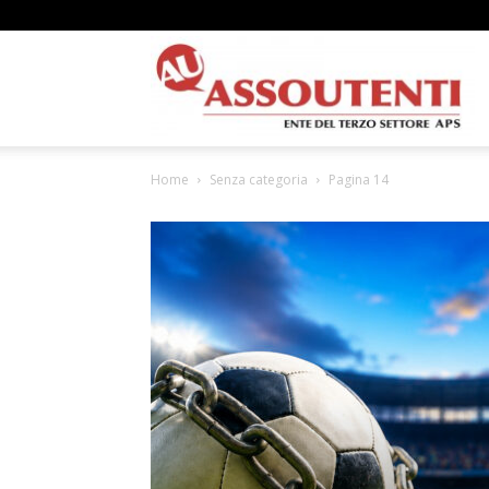
A
Home
Senza categoria
Pagina 14
N
A
–