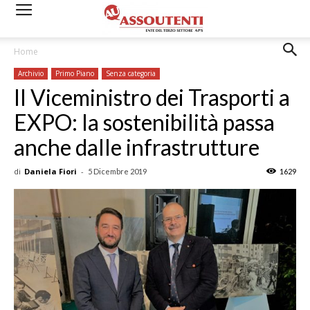
Home
Archivio
Primo Piano
Senza categoria
Il Viceministro dei Trasporti a
EXPO: la sostenibilità passa
anche dalle infrastrutture
di
Daniela Fiori
-
5 Dicembre 2019
1629