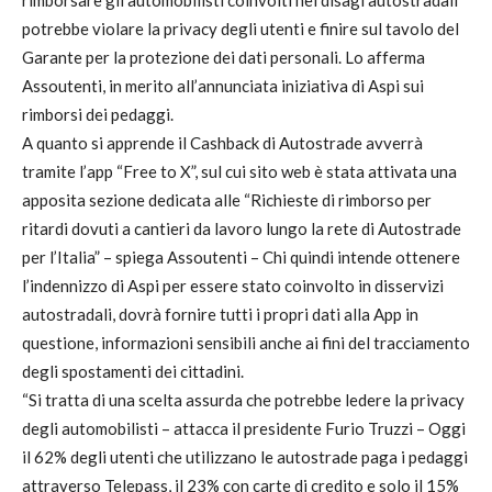
rimborsare gli automobilisti coinvolti nei disagi autostradali
potrebbe violare la privacy degli utenti e finire sul tavolo del
Garante per la protezione dei dati personali. Lo afferma
Assoutenti, in merito all’annunciata iniziativa di Aspi sui
rimborsi dei pedaggi.
A quanto si apprende il Cashback di Autostrade avverrà
tramite l’app “Free to X”, sul cui sito web è stata attivata una
apposita sezione dedicata alle “Richieste di rimborso per
ritardi dovuti a cantieri da lavoro lungo la rete di Autostrade
per l’Italia” – spiega Assoutenti – Chi quindi intende ottenere
l’indennizzo di Aspi per essere stato coinvolto in disservizi
autostradali, dovrà fornire tutti i propri dati alla App in
questione, informazioni sensibili anche ai fini del tracciamento
degli spostamenti dei cittadini.
“Si tratta di una scelta assurda che potrebbe ledere la privacy
degli automobilisti – attacca il presidente Furio Truzzi – Oggi
il 62% degli utenti che utilizzano le autostrade paga i pedaggi
attraverso Telepass, il 23% con carte di credito e solo il 15%