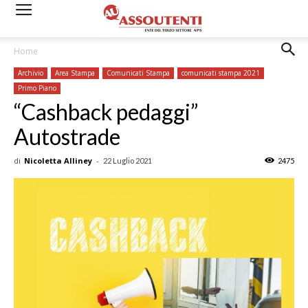
Home
Archivio
Area Stampa
Comunicati Stampa
comunicati stampa 2021
Primo Piano
“Cashback pedaggi”
Autostrade
di
Nicoletta Alliney
-
22 Luglio 2021
2475