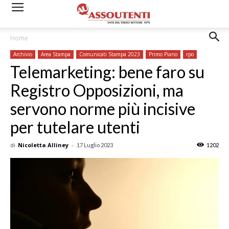
Home
Archivio
Area Stampa
Comunicati Stampa 2023
Primo Piano
rpo
Telemarketing: bene faro su
Registro Opposizioni, ma
servono norme più incisive
per tutelare utenti
di
Nicoletta Alliney
-
17 Luglio 2023
1202