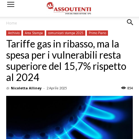
Home
Archivio
Area Stampa
comunicati stampa 2025
Primo Piano
Tariffe gas in ribasso, ma la
spesa per i vulnerabili resta
superiore del 15,7% rispetto
al 2024
di
Nicoletta Alliney
-
2 Aprile 2025
854