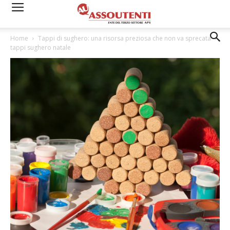
Home
Tappi di sughero: una risorsa preziosa che non va sprecata
tappi sughero natale