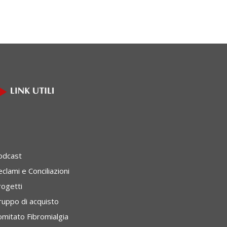
odcast
clami e Conciliazioni
rogetti
ruppo di acquisto
omitato Fibromialgia