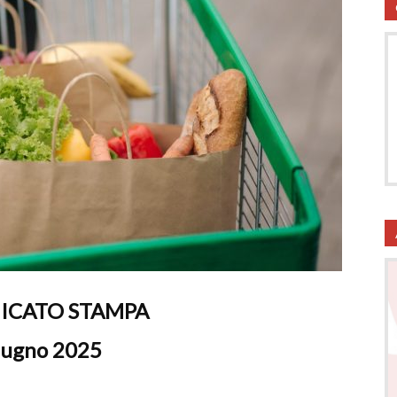
utela
ritti
CATO STAMPA
i
iugno 2025