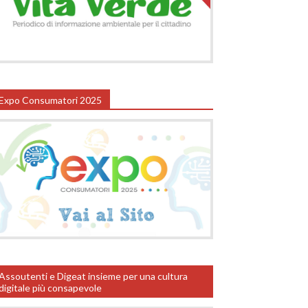
Expo Consumatori 2025
Assoutenti e Digeat insieme per una cultura
digitale più consapevole