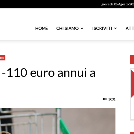
giovedì, 06 Agosto 20
ssoutenti
HOME
CHI SIAMO
ISCRIVITI
ATT
azionale
ano
a -110 euro annui a
PS
1031