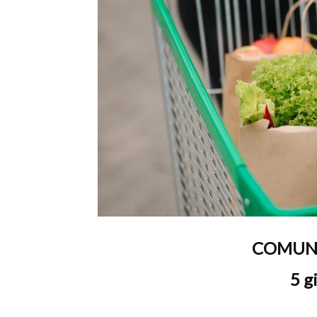
T
i
di
COMUNI
de
5 g