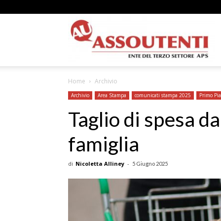
A
Home
Archivio
N
Archivio
Area Stampa
comunicati stampa 2025
Primo Pi
Taglio di spesa d
famiglia
A
di
Nicoletta Alliney
-
5 Giugno 2025
–