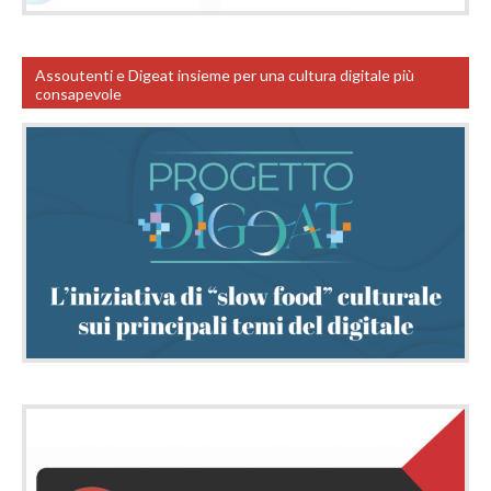
Assoutenti e Digeat insieme per una cultura digitale più
consapevole