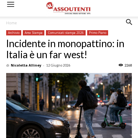
Home
Archivio
Area Stampa
Comunicati stampa 2026
Primo Piano
Incidente in monopattino: in
Italia è un far west!
di
Nicoletta Alliney
-
12 Giugno 2026
2268