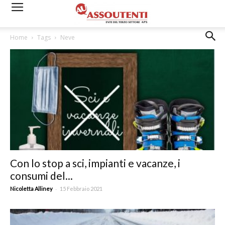
Home
Tags
Neve
Con lo stop a sci, impianti e vacanze, i
consumi del...
-
Nicoletta Alliney
15 Febbraio 2021