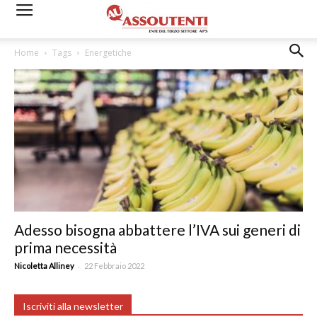
Home
Tags
Energetiche
Adesso bisogna abbattere l’IVA sui generi di
prima necessità
-
Nicoletta Alliney
22 Febbraio 2022
Iscriviti alla newsletter