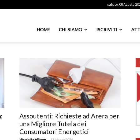
sabato, 08 Agosto 20
ssoutenti
HOME
CHI SIAMO
ISCRIVITI
ATT
azionale
PS
:
Assoutenti: Richieste ad Arera per
una Migliore Tutela dei
Consumatori Energetici
-
Nicoletta Alliney
13 Marzo 2024