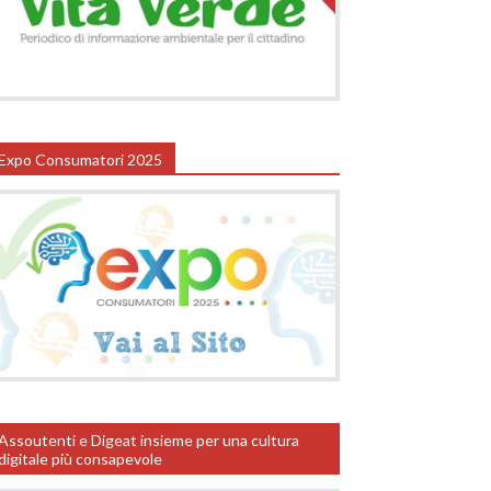
Expo Consumatori 2025
Assoutenti e Digeat insieme per una cultura
digitale più consapevole