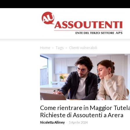
A
Home
Tags
Clienti vulnerabili
N
A
Come rientrare in Maggior Tutela
Richieste di Assoutenti a Arera
–
-
Nicoletta Alliney
5 Aprile 2024