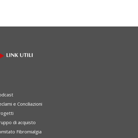
odcast
clami e Conciliazioni
rogetti
ruppo di acquisto
omitato Fibromialgia