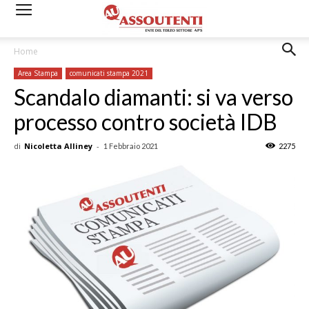
Home
Area Stampa
comunicati stampa 2021
Scandalo diamanti: si va verso
processo contro società IDB
di
Nicoletta Alliney
-
1 Febbraio 2021
2275