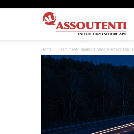
A
Home
Risarcimento danni da rumore autostrada: la 
N
A
–