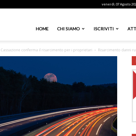
venerdì, 07 Agosto 20
ssoutenti
HOME
CHI SIAMO
ISCRIVITI
ATT
Cassazione conferma il risarcimento per i proprietari
Risarcimento danni r
azionale
PS