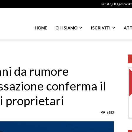
sabato, 08 Agosto 20
ssoutenti
HOME
CHI SIAMO
ISCRIVITI
ATT
azionale
nni da rumore
ssazione conferma il
PS
i proprietari
6385