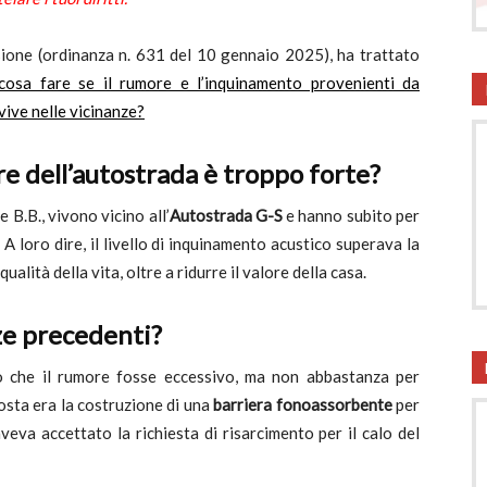
onsumatori
sione (ordinanza n. 631 del 10 gennaio 2025), ha trattato
cosa fare se il rumore e l’inquinamento provenienti da
vive nelle vicinanze?
e dell’autostrada è troppo forte?
e B.B., vivono vicino all’
Autostrada G-S
e hanno subito per
. A loro dire, il livello di inquinamento acustico superava la
alità della vita, oltre a ridurre il valore della casa.
ze precedenti?
 che il rumore fosse eccessivo, ma non abbastanza per
osta era la costruzione di una
barriera fonoassorbente
per
aveva accettato la richiesta di risarcimento per il calo del