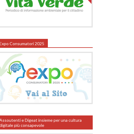
Expo Consumatori 2025
Assoutenti e Digeat insieme per una cultura
digitale più consapevole