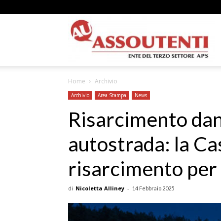
A
Home
Archivio
N
Archivio
Area Stampa
News
Risarcimento da
autostrada: la Ca
A
risarcimento per 
di
Nicoletta Alliney
-
14 Febbraio 2025
–