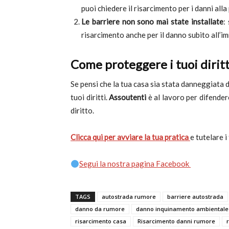
puoi chiedere il risarcimento per i danni alla
Le barriere non sono mai state installate
:
risarcimento anche per il danno subito all’i
Come proteggere i tuoi dirit
Se pensi che la tua casa sia stata danneggiata d
tuoi diritti.
Assoutenti
è al lavoro per difendere
diritto.
Clicca qui per avviare la tua pratica
e tutelare i 
Segui la nostra pagina Facebook
TAGS
autostrada rumore
barriere autostrada
danno da rumore
danno inquinamento ambientale
risarcimento casa
Risarcimento danni rumore