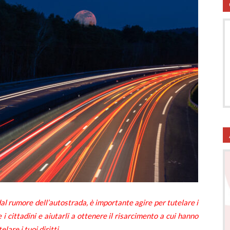
utela
ritti
i
al rumore dell’autostrada, è importante agire per tutelare i
 i cittadini e aiutarli a ottenere il risarcimento a cui hanno
telare i tuoi diritti.