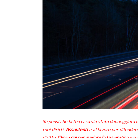
T
i
di
de
Se pensi che la tua casa sia stata danneggiata d
tuoi diritti.
Assoutenti
è al lavoro per difendere
diritto.
Clicca qui per avviare la tua pratica
e tu