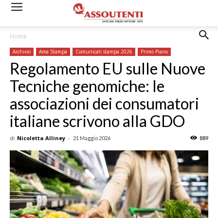
Home
Archivio
Area Stampa
Comunicati stampa 2026
Primo Piano
Regolamento EU sulle Nuove
Tecniche genomiche: le
associazioni dei consumatori
italiane scrivono alla GDO
di
Nicoletta Alliney
-
21 Maggio 2026
889