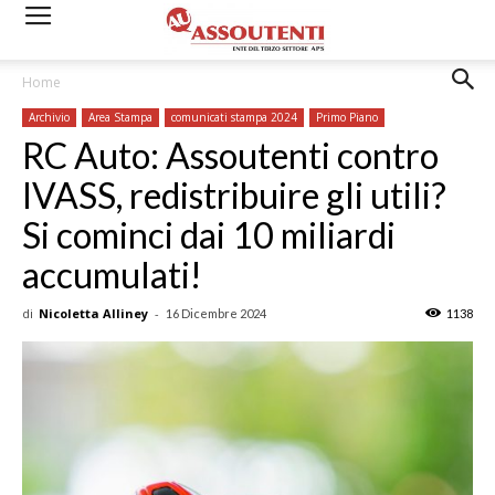
Home
Archivio
Area Stampa
comunicati stampa 2024
Primo Piano
RC Auto: Assoutenti contro
IVASS, redistribuire gli utili?
Si cominci dai 10 miliardi
accumulati!
di
Nicoletta Alliney
-
16 Dicembre 2024
1138