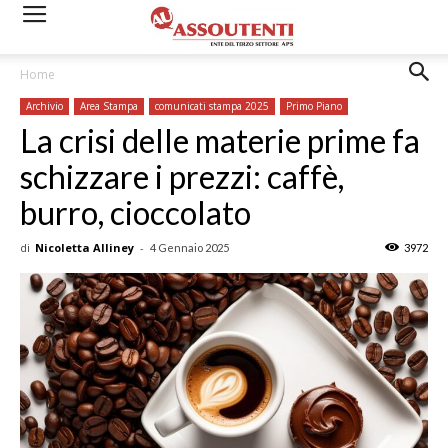
Home
Archivio
Area Stampa
comunicati stampa 2025
Primo Piano
La crisi delle materie prime fa
schizzare i prezzi: caffè,
burro, cioccolato
di
Nicoletta Alliney
-
4 Gennaio 2025
3972