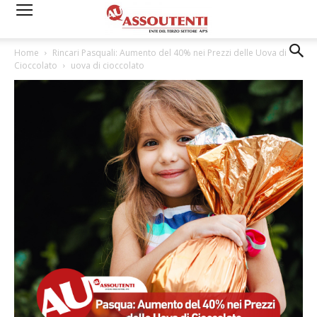
Home
Rincari Pasquali: Aumento del 40% nei Prezzi delle Uova di
Cioccolato
uova di cioccolato