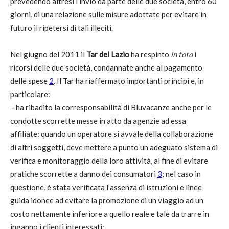
prevedendo altresì l’invio da parte delle due società, entro 60
giorni, di una relazione sulle misure adottate per evitare in
futuro il ripetersi di tali illeciti
.
Nel giugno del 2011 il
Tar del Lazio
ha respinto
in toto
i
ricorsi delle due società, condannate anche al pagamento
delle spese
2
. Il Tar ha riaffermato importanti principi e, in
particolare:
– ha ribadito la corresponsabilità di Bluvacanze anche per le
condotte scorrette messe in atto da agenzie ad essa
affiliate: quando un operatore si avvale della collaborazione
di altri soggetti, deve mettere a punto un adeguato sistema di
verifica e monitoraggio della loro attività, al fine di evitare
pratiche scorrette a danno dei consumatori
3
; nel caso in
questione, è stata verificata l’assenza di istruzioni e linee
guida idonee ad evitare la promozione di un viaggio ad un
costo nettamente inferiore a quello reale e tale da trarre in
inganno i clienti interessati;