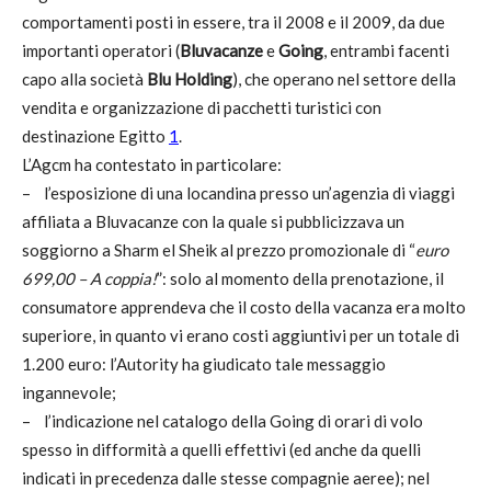
comportamenti posti in essere, tra il 2008 e il 2009, da due
importanti operatori (
Bluvacanze
e
Going
, entrambi facenti
capo alla società
Blu Holding
), che operano nel settore della
vendita e organizzazione di pacchetti turistici con
destinazione Egitto
1
.
L’Agcm ha contestato in particolare:
– l’esposizione di una locandina presso un’agenzia di viaggi
affiliata a Bluvacanze con la quale si pubblicizzava un
soggiorno a Sharm el Sheik al prezzo promozionale di “
euro
699,00 – A coppia!
”: solo al momento della prenotazione, il
consumatore apprendeva che il costo della vacanza era molto
superiore, in quanto vi erano costi aggiuntivi per un totale di
1.200 euro: l’Autority ha giudicato tale messaggio
ingannevole;
– l’indicazione nel catalogo della Going di orari di volo
spesso in difformità a quelli effettivi (ed anche da quelli
indicati in precedenza dalle stesse compagnie aeree); nel