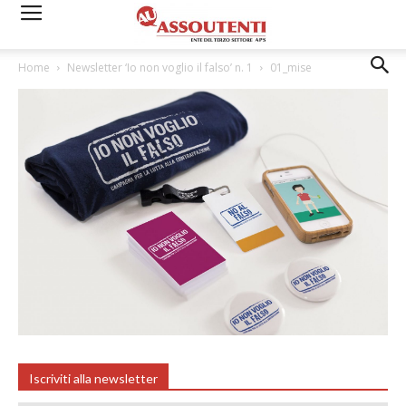
Home
Newsletter ‘Io non voglio il falso’ n. 1
01_mise
Iscriviti alla newsletter