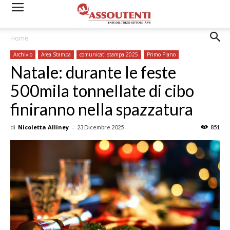
Home
Archivio
Area Stampa
comunicati stampa 2025
Primo Piano
Natale: durante le feste
500mila tonnellate di cibo
finiranno nella spazzatura
di
Nicoletta Alliney
-
23 Dicembre 2025
851