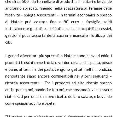
che circa 500mila tonnellate di prodotti alimentari e bevande
andranno sprecati, finendo nella spazzatura al termine delle
festività – spiega Assoutenti – In termini economici lo spreco
di Natale può costare fino a 80 euro a famiglia, soldi
letteralmente gettati tra i rifiuti a causa di acquisti eccessivi,
gestione poca accorta della cucina e mancato riutilizzo dei
cibi.
I generi alimentari più sprecati a Natale sono senza dubbio i
prodotti freschi come frutta e verdura, ma anche pasta, pesce
e pane, al termine dei pasti, vengono gettati nell’immondizia,
nonostante siano ancora commestibili nei giorni seguenti –
ricorda Assoutenti – Tra i prodotti ad alto rischio spreco
anche panettoni, pandori e torroni, che possono invece essere
riutilizzati per creare nuove ricette dolci o salate, e bevande
come spumante, vino e bibite.
“Si tratta di un malcostume che si ripresenta puntuale ogni