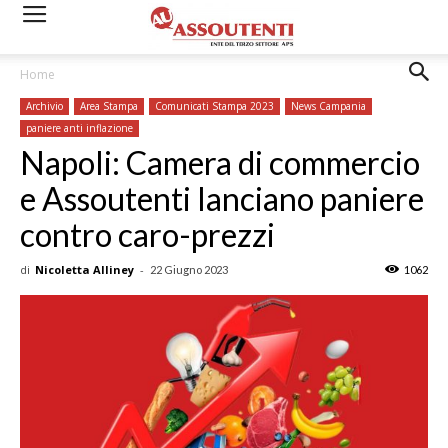
Home
Archivio
Area Stampa
Comunicati Stampa 2023
News Campania
paniere anti inflazione
Napoli: Camera di commercio
e Assoutenti lanciano paniere
contro caro-prezzi
di
Nicoletta Alliney
-
22 Giugno 2023
1062