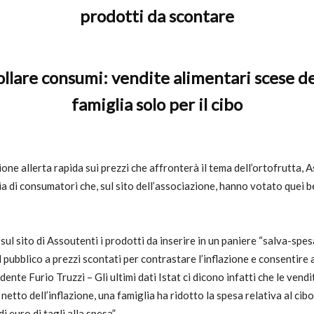
prodotti da scontare
rollare consumi: vendite alimentari scese d
famiglia solo per il cibo
ne allerta rapida sui prezzi che affronterà il tema dell’ortofrutta, 
aia di consumatori che, sul sito dell’associazione, hanno votato quei 
sul sito di Assoutenti i prodotti da inserire in un paniere “salva-spes
pubblico a prezzi scontati per contrastare l’inflazione e consentire a
dente Furio Truzzi – Gli ultimi dati Istat ci dicono infatti che le vend
 netto dell’inflazione, una famiglia ha ridotto la spesa relativa al ci
i euro di tagli alla spesa”.