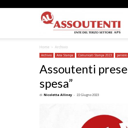
A
Home
Archivio
N
Archivio
Area Stampa
Comunicati Stampa 2023
paniere 
Assoutenti presen
spesa”
A
di
Nicoletta Alliney
-
22 Giugno 2023
–