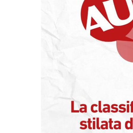
T
i
di
de