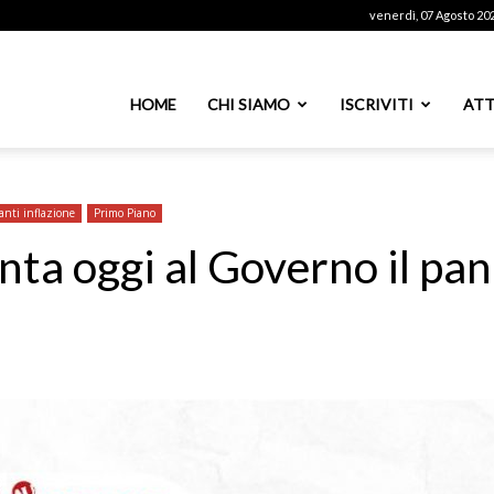
venerdì, 07 Agosto 20
ssoutenti
HOME
CHI SIAMO
ISCRIVITI
ATT
azionale
anti inflazione
Primo Piano
ta oggi al Governo il pan
PS