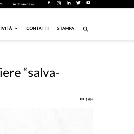
26
Archivio news
IVITÀ
CONTATTI
STAMPA
iere “salva-
1984