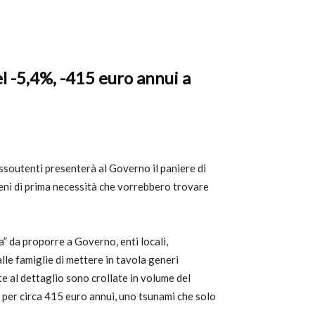
el -5,4%, -415 euro annui a
Assoutenti presenterà al Governo il paniere di
beni di prima necessità che vorrebbero trovare
a” da proporre a Governo, enti locali,
lle famiglie di mettere in tavola generi
ite al dettaglio sono crollate in volume del
bo per circa 415 euro annui, uno tsunami che solo