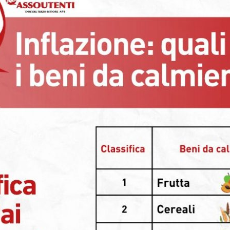
utela
ritti
i