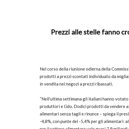
Prezzi alle stelle fanno c
Nel corso della riunione odierna della Commissio
prodotti a prezzi scontati individuato da migli
in vendita nei negozi a prezzi ribassati.
“Nell’ultima settimana gli italiani hanno votato 
produttori e Gdo. Dodici prodotti da vendere al 
alimentari senza tagli e rinunce – spiega il presi
-4,8%, con punte del -5,4% per gli alimentari: al
per il settore alimentare vale quasi 7,9 miliardi d