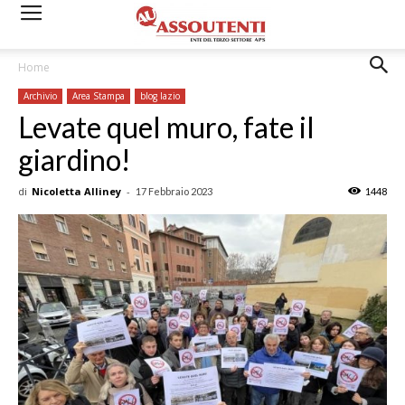
Home
Archivio
Area Stampa
blog lazio
Levate quel muro, fate il
giardino!
di
Nicoletta Alliney
-
17 Febbraio 2023
1448