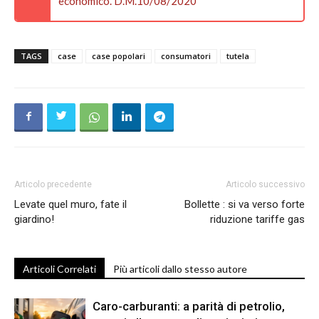
economico. D.M.10/08/2020”
TAGS
case
case popolari
consumatori
tutela
Articolo precedente
Articolo successivo
Levate quel muro, fate il
Bollette : si va verso forte
giardino!
riduzione tariffe gas
Articoli Correlati
Più articoli dallo stesso autore
Caro-carburanti: a parità di petrolio,