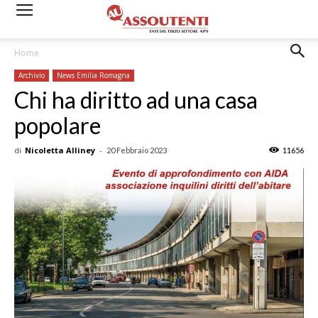
Home
Archivio
News Emilia Romagna
Chi ha diritto ad una casa
popolare
di
Nicoletta Alliney
-
20 Febbraio 2023
11656