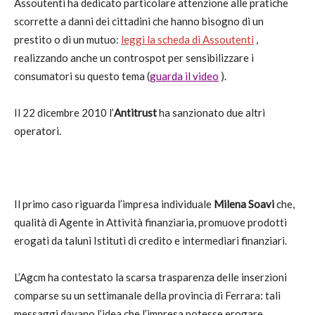
Assoutenti ha dedicato particolare attenzione alle pratiche
scorrette a danni dei cittadini che hanno bisogno di un
prestito o di un mutuo:
leggi la scheda di Assoutenti
,
realizzando anche un controspot per sensibilizzare i
consumatori su questo tema (
guarda il video
).
Il 22 dicembre 2010 l’
Antitrust
ha sanzionato due altri
operatori.
Il primo caso riguarda l’impresa individuale
Milena Soavi
che,
qualità di Agente in Attività finanziaria, promuove prodotti
erogati da taluni Istituti di credito e intermediari finanziari.
L’Agcm ha contestato la scarsa trasparenza delle inserzioni
comparse su un settimanale della provincia di Ferrara: tali
messaggi davano l’idea che l’impresa potesse erogare