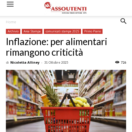
Home
Archivio
Area Stampa
comunicati stampa 2025
Primo Piano
Inflazione: per alimentari
rimangono criticità
di
Nicoletta Alliney
-
31 Ottobre 2025
726