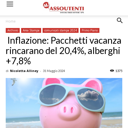
Home
Archivio
Area Stampa
comunicati stampa 2024
Primo Piano
Inflazione: Pacchetti vacanza
rincarano del 20,4%, alberghi
+7,8%
di
Nicoletta Alliney
-
31 Maggio 2024
1375