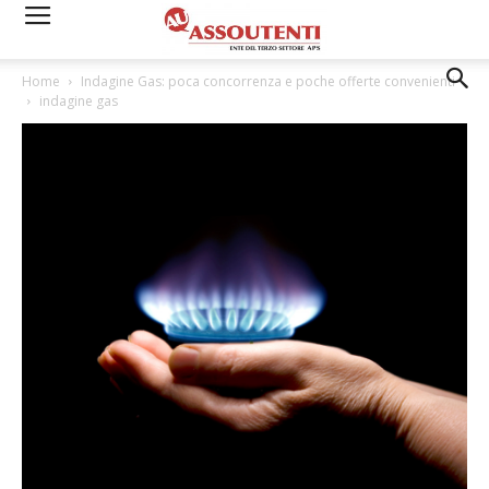
Home
Indagine Gas: poca concorrenza e poche offerte convenienti
indagine gas