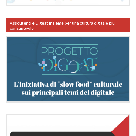
Assoutenti e Digeat insieme per una cultura digitale più
consapevole