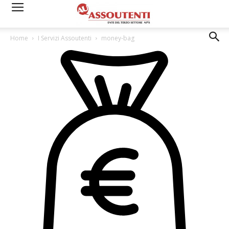
Home
I Servizi Assoutenti
money-bag