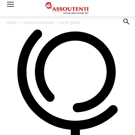
Home
I Servizi Assoutenti
earth-globe